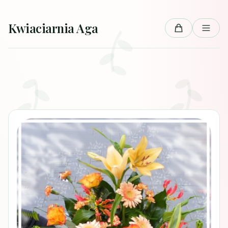
Przejdź do treści
Kwiaciarnia Aga
Koszyk