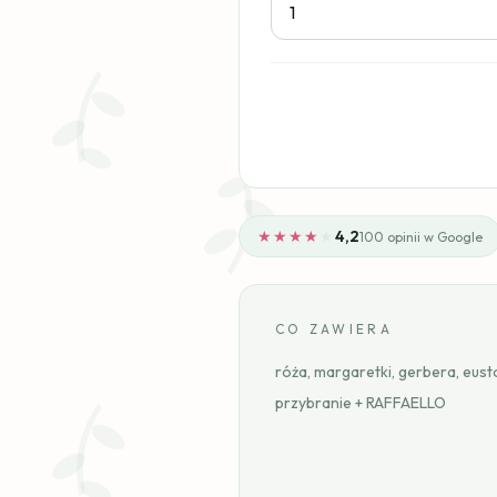
★★★★
★
4,2
100 opinii w Google
CO ZAWIERA
róża, margaretki, gerbera, eus
przybranie + RAFFAELLO