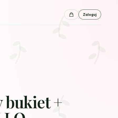
Zaloguj
Koszyk
 bukiet +
LLO