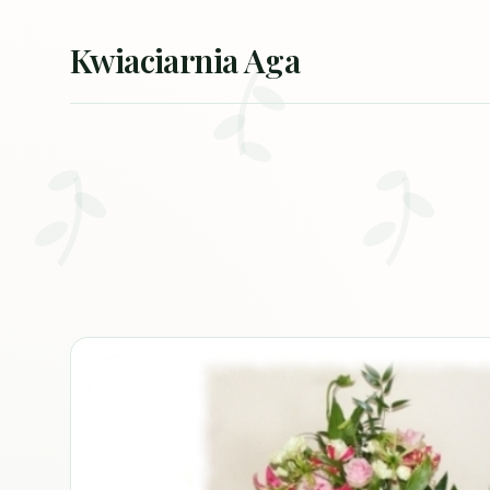
Przejdź do treści
Kwiaciarnia Aga