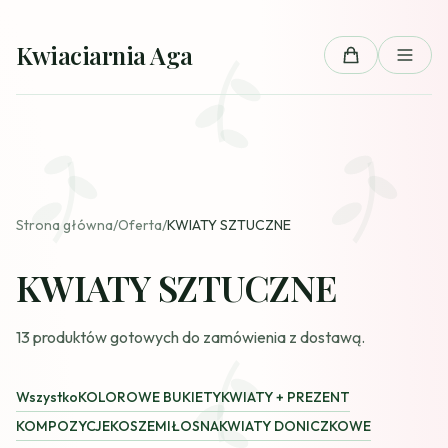
Przejdź do treści
Kwiaciarnia Aga
Koszyk
Strona główna
/
Oferta
/
KWIATY SZTUCZNE
KWIATY SZTUCZNE
13 produktów gotowych do zamówienia z dostawą.
Wszystko
KOLOROWE BUKIETY
KWIATY + PREZENT
KOMPOZYCJE
KOSZE
MIŁOSNA
KWIATY DONICZKOWE