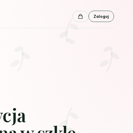
Zaloguj
Koszyk
cja
na w szkle