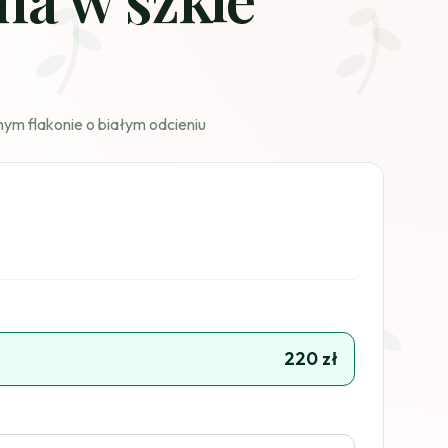
ym flakonie o białym odcieniu
220 zł