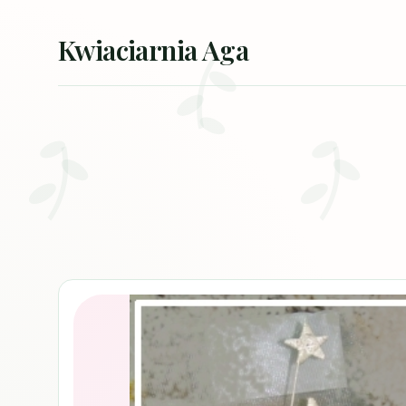
Przejdź do treści
Kwiaciarnia Aga