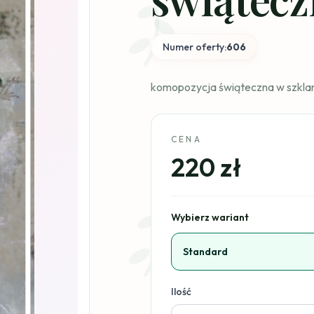
Numer oferty:
606
komopozycja świąteczna w szklan
CENA
220 zł
Wybierz wariant
Standard
Ilość