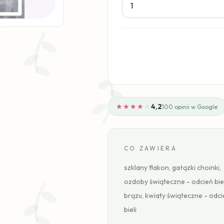
★★★★
★
4,2
100 opinii w Google
CO ZAWIERA
szklany flakon, gałązki choinki,
ozdoby świąteczne - odcień bieli
brązu, kwiaty świąteczne - odci
bieli