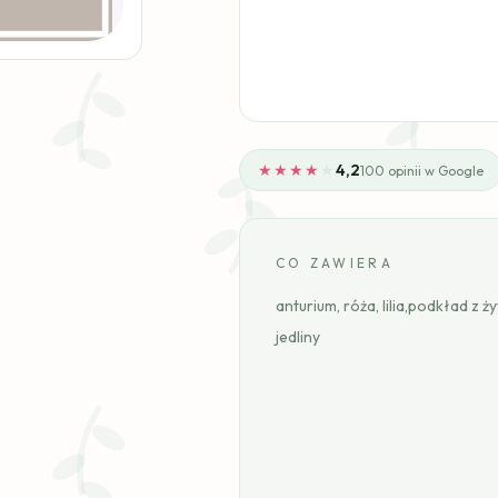
★★★★
★
4,2
100 opinii w Google
CO ZAWIERA
anturium, róża, lilia,podkład z ż
jedliny