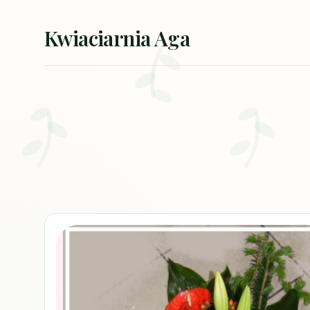
Przejdź do treści
Kwiaciarnia Aga