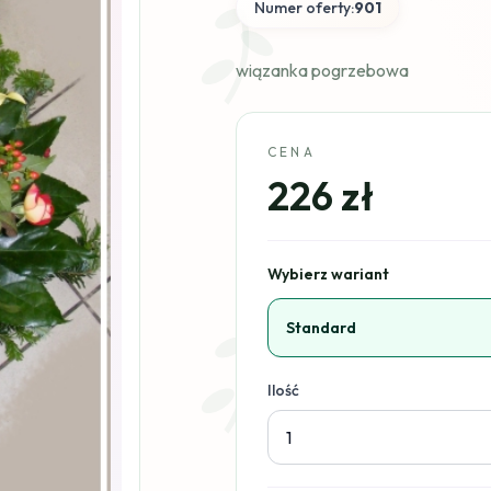
Numer oferty:
901
wiązanka pogrzebowa
CENA
226 zł
Wybierz wariant
Standard
Ilość