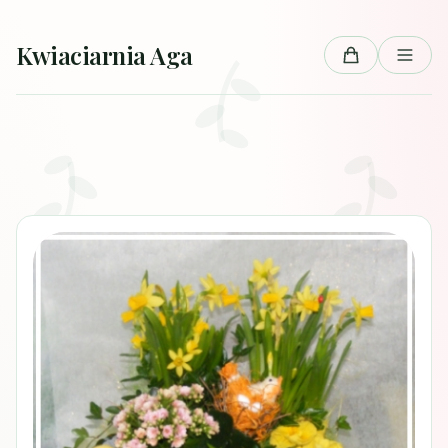
Przejdź do treści
Kwiaciarnia Aga
Koszyk