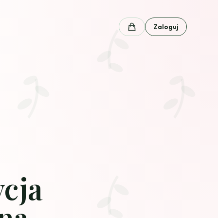
Zaloguj
Koszyk
cja
na