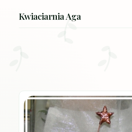
Przejdź do treści
Kwiaciarnia Aga