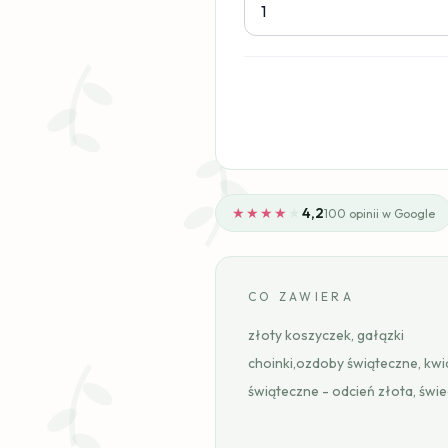
★★★★
★
4,2
100 opinii w Google
CO ZAWIERA
złoty koszyczek, gałązki
choinki,ozdoby świąteczne, kwi
świąteczne - odcień złota, świ