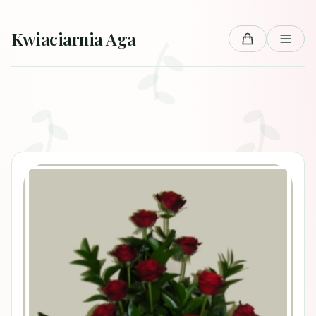
Przejdź do treści
Kwiaciarnia Aga
Koszyk