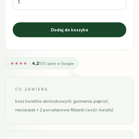
★★★★
★
4,2
100 opinii w Google
CO ZAWIERA
kosz kwiatów doniczkowych: guzmenia, paproć,
niecierpek + 2 porcelanowe filiżanki (wzór: kwiaty)