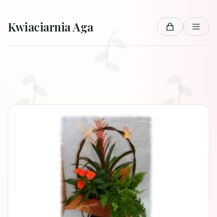
Przejdź do treści
Kwiaciarnia Aga
Koszyk