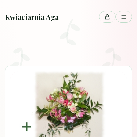
Przejdź do treści
Kwiaciarnia Aga
Koszyk