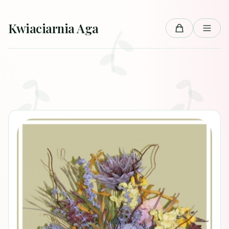
Przejdź do treści
Kwiaciarnia Aga
Koszyk