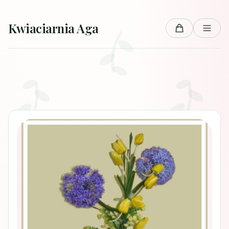
Przejdź do treści
Kwiaciarnia Aga
Koszyk