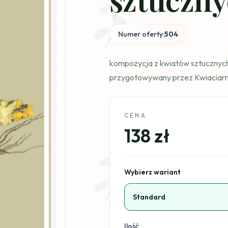
Numer oferty:
504
kompozycja z kwiatów sztucznyc
przygotowywany przez Kwiaciar
CENA
138 zł
Wybierz wariant
Standard
Ilość