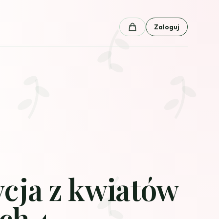
Zaloguj
Koszyk
cja z kwiatów
ch 4