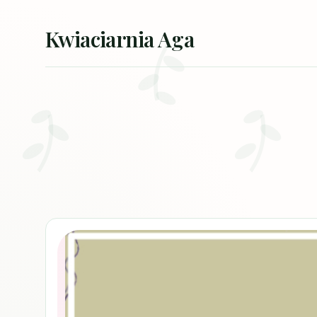
Przejdź do treści
Kwiaciarnia Aga